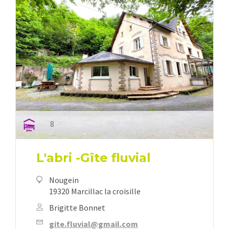
8
L'abri -Gîte fluvial
Nougein
19320 Marcillac la croisille
Brigitte Bonnet
gite.fluvial@gmail.com