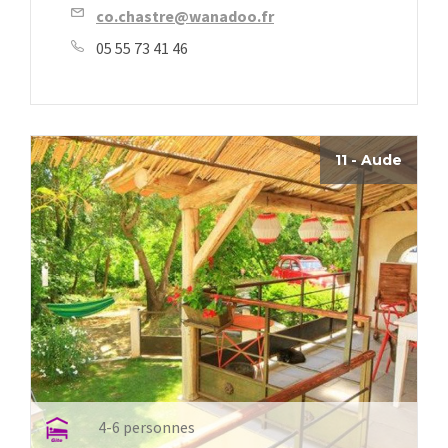
co.chastre@wanadoo.fr
05 55 73 41 46
11 - Aude
4-6 personnes