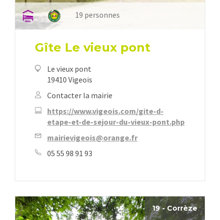
19 personnes
Gîte Le vieux pont
Le vieux pont
19410 Vigeois
Contacter la mairie
https://www.vigeois.com/gite-d-
etape-et-de-sejour-du-vieux-pont.php
mairievigeois@orange.fr
05 55 98 91 93
19 - Corrèze