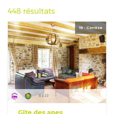
448 résultats
19 - Corrèze
8 à 10
Gîte des anes