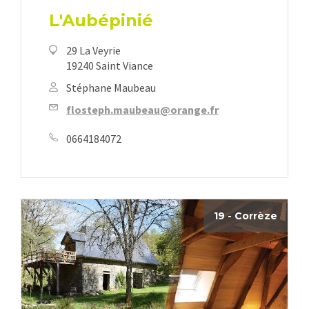
L'Aubépinié
29 La Veyrie
19240 Saint Viance
Stéphane Maubeau
flosteph.maubeau@orange.fr
0664184072
19 - Corrèze