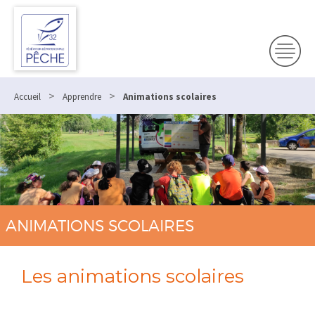
>
>
Accueil
Apprendre
Animations scolaires
ANIMATIONS SCOLAIRES
Les animations scolaires