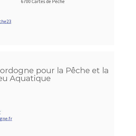
6700 Cartes de Pêche
che23
Dordogne pour la Pêche et la
ieu Aquatique
r
gne.fr