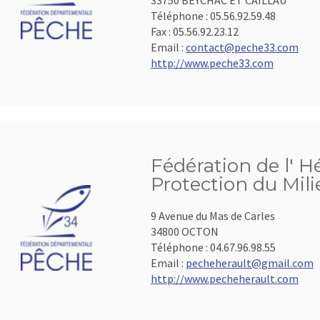
33750 BEYCHAC ET CAILLAU
Téléphone :
05.56.92.59.48
Fax :
05.56.92.23.12
Email :
contact@peche33.com
http://www.peche33.com
Fédération de l' H
Protection du Mil
9 Avenue du Mas de Carles
34800 OCTON
Téléphone :
04.67.96.98.55
Email :
pecheherault@gmail.com
http://www.pecheherault.com