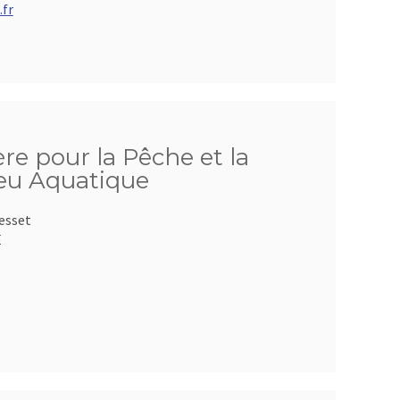
fr
ère pour la Pêche et la
ieu Aquatique
Besset
E