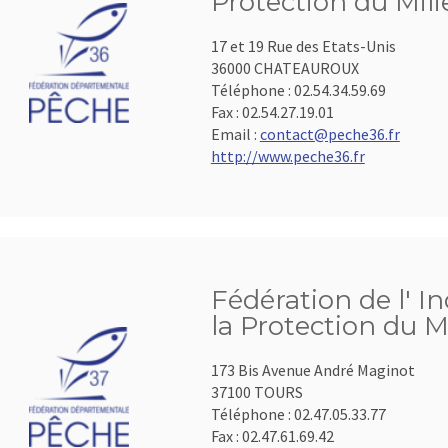
Protection du Mil
17 et 19 Rue des Etats-Unis
36000 CHATEAUROUX
Téléphone :
02.54.34.59.69
Fax :
02.54.27.19.01
Email :
contact@peche36.fr
http://www.peche36.fr
Fédération de l' I
la Protection du M
173 Bis Avenue André Maginot
37100 TOURS
Téléphone :
02.47.05.33.77
Fax :
02.47.61.69.42