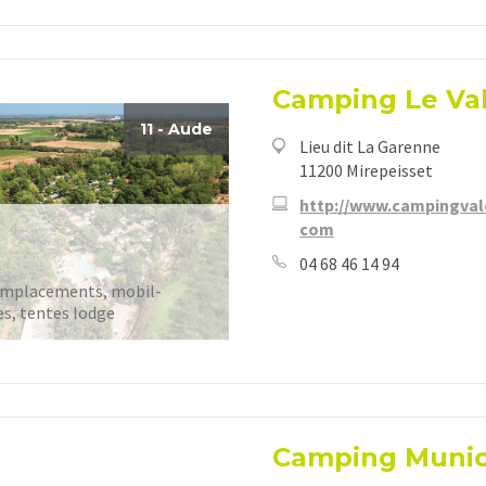
Camping Le Val
11 - Aude
Lieu dit La Garenne
11200 Mirepeisset
http://www.campingval
com
04 68 46 14 94
emplacements, mobil-
s, tentes lodge
Camping Munici