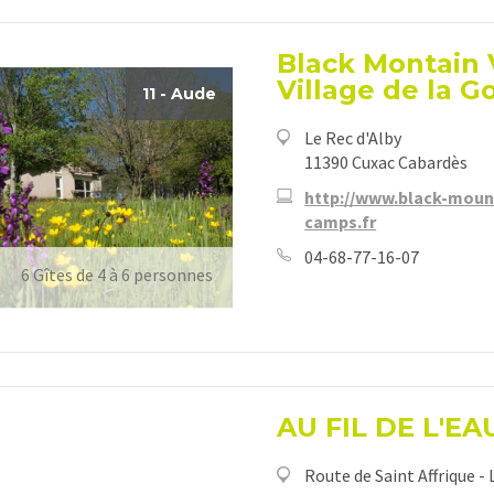
Black Montain 
Village de la 
11 - Aude
Le Rec d'Alby
11390 Cuxac Cabardès
http://www.black-moun
camps.fr
04-68-77-16-07
6 Gîtes de 4 à 6 personnes
AU FIL DE L'EAU
Route de Saint Affrique -