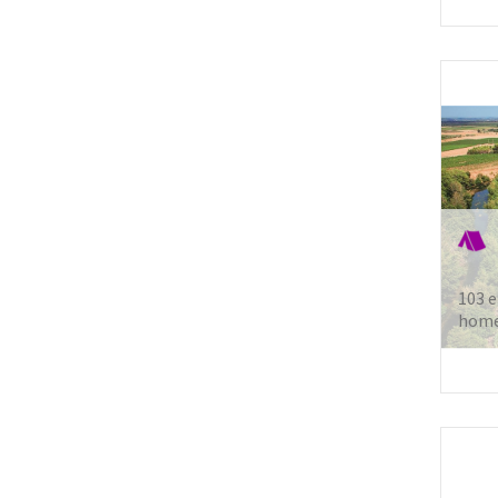
103 
home