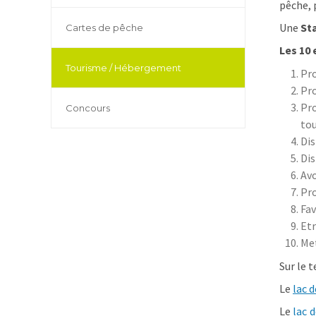
pêche, 
Une
St
Cartes de pêche
Les 10
Tourisme / Hébergement
Pro
Pro
Pr
Concours
tou
Dis
Dis
Avo
Pro
Fav
Etr
Met
Sur le t
Le
lac d
Le
lac 