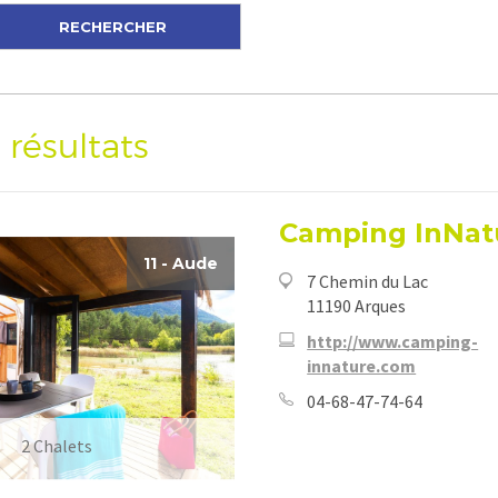
 résultats
Camping InNat
11 - Aude
7 Chemin du Lac
11190 Arques
http://www.camping-
innature.com
04-68-47-74-64
2 Chalets