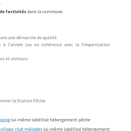
.
de festivités
dans la commune.
 dans une démarche de qualité
e à l'année (ou en cohérence avec la fréquentation
s et visiteurs
nimer la Station Pêche
mping
lui-même labéllisé hébergement pêche
u
village club miélades
lui-même labéllisé hébergement