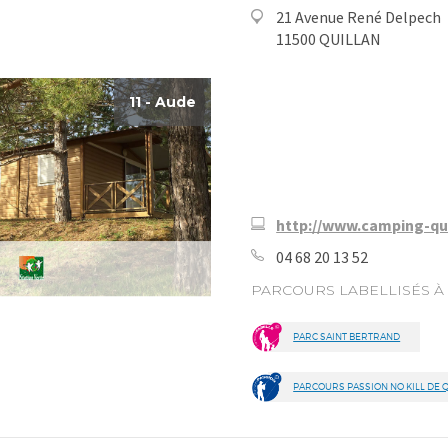
21 Avenue René Delpech
11500 QUILLAN
11 - Aude
http://www.camping-qui
04 68 20 13 52
PARCOURS LABELLISÉS À
PARC SAINT BERTRAND
PARCOURS PASSION NO KILL DE 