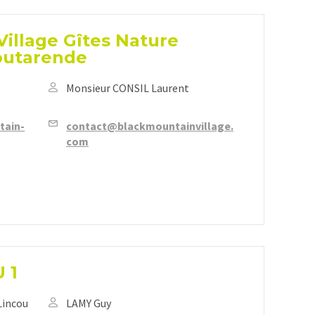
Village Gîtes Nature
Goutarende
Monsieur CONSIL Laurent
tain-
contact@blackmountainvillage.
com
 1
 Lincou
LAMY Guy