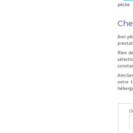
pêche
Che
Ami pêc
prestat
Rien de
sélect
constam
Ami Ger
votre 
héberge
Où