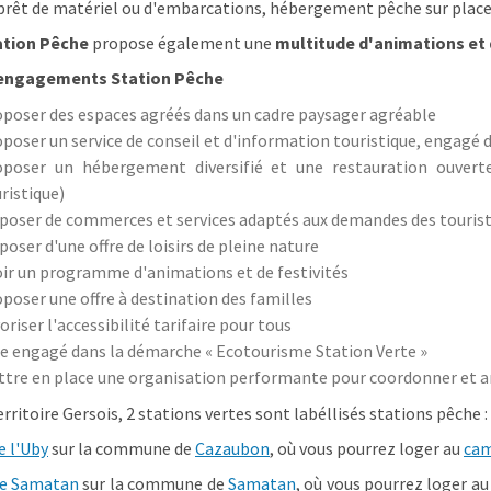
prêt de matériel ou d'embarcations, hébergement pêche sur place
ation Pêche
propose également une
multitude d'animations et 
 engagements Station Pêche
poser des espaces agréés dans un cadre paysager agréable
poser un service de conseil et d'information touristique, engagé
oposer un hébergement diversifié et une restauration ouvert
ristique)
poser de commerces et services adaptés aux demandes des touriste
poser d'une offre de loisirs de pleine nature
ir un programme d'animations et de festivités
poser une offre à destination des familles
oriser l'accessibilité tarifaire pour tous
e engagé dans la démarche « Ecotourisme Station Verte »
tre en place une organisation performante pour coordonner et a
erritoire Gersois, 2 stations vertes sont labéllisés stations pêche :
e l'Uby
sur la commune de
Cazaubon
, où vous pourrez loger au
ca
de Samatan
sur la commune de
Samatan
,
où vous pourrez loger a