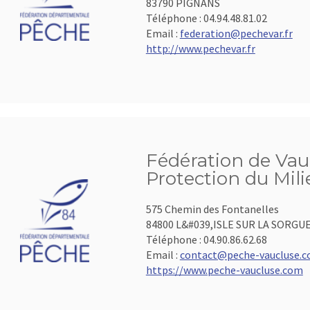
83790 PIGNANS
Téléphone :
04.94.48.81.02
Email :
federation@pechevar.fr
http://www.pechevar.fr
Fédération de Vauc
Protection du Mil
575 Chemin des Fontanelles
84800 L&#039,ISLE SUR LA SORGU
Téléphone :
04.90.86.62.68
Email :
contact@peche-vaucluse.
https://www.peche-vaucluse.com