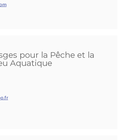
com
ges pour la Pêche et la
ieu Aquatique
o.fr