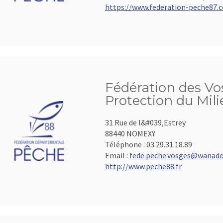
https://www.federation-peche87.
Fédération des Vos
Protection du Mil
31 Rue de l&#039,Estrey
88440 NOMEXY
Téléphone :
03.29.31.18.89
Email :
fede.peche.vosges@wanado
http://www.peche88.fr