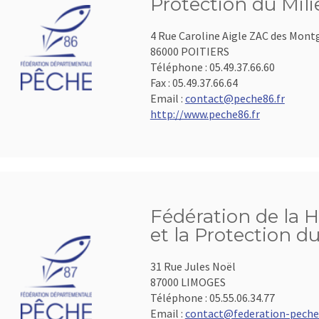
Protection du Mil
4 Rue Caroline Aigle ZAC des Mont
86000 POITIERS
Téléphone :
05.49.37.66.60
Fax :
05.49.37.66.64
Email :
contact@peche86.fr
http://www.peche86.fr
Fédération de la 
et la Protection d
31 Rue Jules Noël
87000 LIMOGES
Téléphone :
05.55.06.34.77
Email :
contact@federation-pech